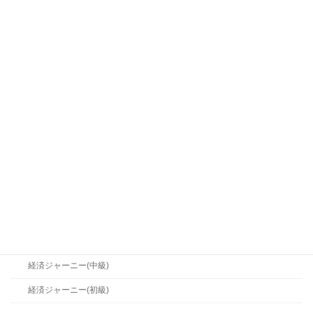
人的資本
世界イマジン
世界イマジン(初級)
産業シフト
産業シフト(中級)
産業シフト(初級)
経営メソッド
経営メソッド(中級)
経営メソッド(初級)
経済ジャーニー
経済ジャーニー(中級)
経済ジャーニー(初級)